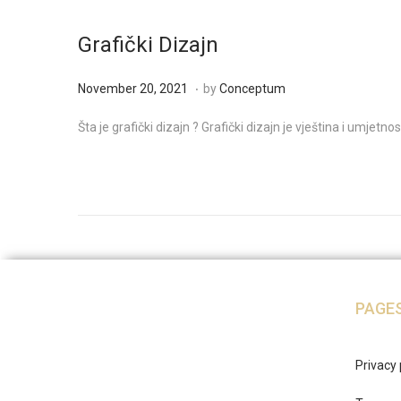
r
1
Grafički Dizajn
3
,
.
Posted on
D
November 20, 2021
by
Conceptum
2
e
Šta je grafički dizajn ? Grafički dizajn je vještina i umjet
0
c
2
e
1
m
b
e
r
1
PAGE
3
,
2
Privacy 
0