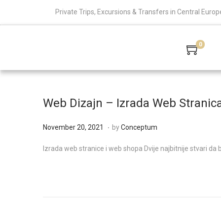
Private Trips, Excursions & Transfers in Central Europ
0
Web Dizajn – Izrada Web Stranic
.
Posted on
D
November 20, 2021
by
Conceptum
e
Izrada web stranice i web shopa Dvije najbitnije stvari da b
c
e
m
b
e