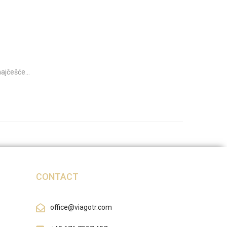
 najčešće…
CONTACT
office@viagotr.com